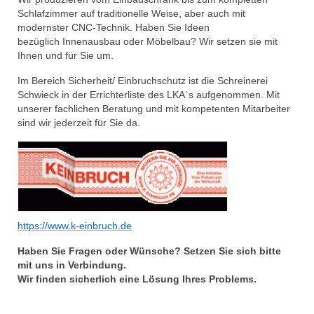
Schlafzimmer auf traditionelle Weise, aber auch mit
Innenausbau
modernster CNC-Technik. Haben Sie Ideen
bezüglich Innenausbau oder Möbelbau? Wir setzen sie mit
Holztreppen
Ihnen und für Sie um.
Im Bereich Sicherheit/ Einbruchschutz ist die Schreinerei
Trockenbau / Schallschutz
Schwieck in der Errichterliste des LKA`s aufgenommen. Mit
unserer fachlichen Beratung und mit kompetenten Mitarbeiter
Möbel
sind wir jederzeit für Sie da.
Türen
Innentüren
Haustüren
Holzhaustüren
https://www.k-einbruch.de
Haben Sie Fragen oder Wünsche? Setzen Sie sich bitte
Kunststoffhaustüren
mit uns in Verbindung.
Wir finden sicherlich eine Lösung Ihres Problems.
Fenster
Kunststofffenster