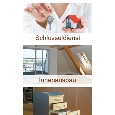
Wärmeschutz
Sicherheit
Schallschutz
Insektenschutz
Beschattungen
Rollladen
Markisen/Beschattungen
Service
Sicherheit
Decke / Wand / Boden