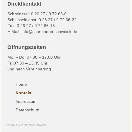
Direktkontakt
Wärmeschutz
Schreinerei: 0 26 27 / 9 72 66-0
Schlüsseldienst: 0 26 27 / 9 72 66-22
Sicherheit
Fax: 0 26 27 / 9 72 66-15
E-Mail:
info@schreinerei-schwieck.de
Schallschutz
Öffnungszeiten
Insektenschutz
Mo. – Do. 07.30 – 17.00 Uhr
Beschattungen
Fr. 07.30 – 13.45 Uhr
und nach Vereinbarung
Rollladen
Markisen/Beschattungen
Home
Kontakt
Service
Impressum
Sicherheit
Datenschutz
Decke / Wand / Boden
© 2026 Schreinerei Schwieck