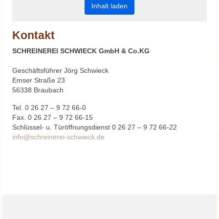
Inhalt laden
Innenausbau
Kontakt
Holztreppen
SCHREINEREI SCHWIECK GmbH & Co.KG
Trockenbau / Schallschutz
Geschäftsführer Jörg Schwieck
Möbel
Emser Straße 23
56338 Braubach
Türen
Tel. 0 26 27 – 9 72 66-0
Fax. 0 26 27 – 9 72 66-15
Innentüren
Schlüssel- u. Türöffnungsdienst 0 26 27 – 9 72 66-22
info@schreinerei-schwieck.de
Haustüren
Holzhaustüren
Kunststoffhaustüren
Fenster
Kunststofffenster