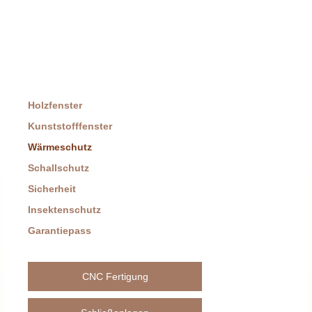
Innenausbau
Holztreppen
Trockenbau / Schallschutz
Holzfenster
Möbel
Kunststofffenster
Türen
Wärmeschutz
Innentüren
Schallschutz
Sicherheit
Haustüren
Insektenschutz
Holzhaustüren
Garantiepass
Kunststoffhaustüren
CNC Fertigung
Fenster
Kunststofffenster