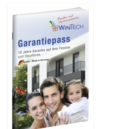
Innenausbau
Holztreppen
Trockenbau / Schallschutz
Möbel
Türen
Innentüren
Haustüren
Holzhaustüren
Kunststoffhaustüren
Fenster
Kunststofffenster