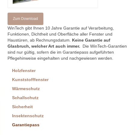
Wärmeschutz
Zum Download
Sicherheit
W
in
T
ech
gibt Ihnen 10 Jahre Garantie auf Verarbeitung,
Funktionen, Dichtheit und Oberfläche
aller Fenster und
Schallschutz
Haustüren, ab Rechnungs
datum.
Keine Garantie auf
Glasbruch, welcher Art auch immer.
Die W
in
Tech-Garantien
Insektenschutz
sind nur gültig, sofern die im Garantiepass aufgeführten
Pflegehinweise eingehalten und nachgewiesen werden.
Beschattungen
Holzfenster
Rollladen
Kunststofffenster
Markisen/Beschattungen
Wärmeschutz
Schallschutz
Service
Sicherheit
Sicherheit
Insektenschutz
Decke / Wand / Boden
Garantiepass